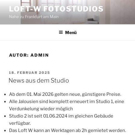
Zum
LOFT-W FOTOSTUDIOS
Inhalt
Nahe zu Frankfurt am Main
springen
Menü
AUTOR:
ADMIN
VERÖFFENTLICHT
18. FEBRUAR 2025
AM
News aus dem Studio
Ab dem 01. Mai 2026 gelten neue, günstigere Preise.
Alle Jalousien sind komplett erneuert im Studio 1, eine
Verdunkelung wieder möglich
Studio 2 ist seit 01.06.2024 im gleichen Gebäude
verfügbar.
Das Loft W kann an Werktagen ab 2h gemietet werden.