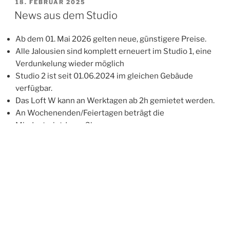
VERÖFFENTLICHT
18. FEBRUAR 2025
AM
News aus dem Studio
Ab dem 01. Mai 2026 gelten neue, günstigere Preise.
Alle Jalousien sind komplett erneuert im Studio 1, eine
Verdunkelung wieder möglich
Studio 2 ist seit 01.06.2024 im gleichen Gebäude
verfügbar.
Das Loft W kann an Werktagen ab 2h gemietet werden.
An Wochenenden/Feiertagen beträgt die
Mindestmietdauer 3h.
Nehmt bitte Rücksicht auf die Nachbarschaft im
Bereich Akt/Teilakt im direkten Fenster Bereich. (Dies
ist
kein
Verbot)
Joakim Karlsson besucht das Studio 1 mehrfach mit
seinen Workshops & Coachings
Marco Gressler, Fotograf aus der Schweiz,